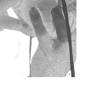
Formosae
co- direction artistique : Alix Sandt-Sulmont &
Ambre Meritan
alix@formosae.fr
/
ambre@formosae.fr