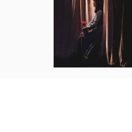
Formosae
co- direction artistique : Alix Sandt-Sulmont &
alix@formosae.fr
/
ambre@formosae
diffusion : Héloise Bernabéu
+33 6 42 99 36 /
heloise@formosae.f