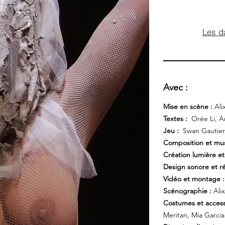
Les d
Avec :
Mise en scène :
Ali
Textes :
Orée Li, A
Jeu :
Swan Gautier,
Composition et mus
Création lumière et
Design sonore et ré
Vidéo et montage :
Scénographie :
Ali
Costumes et access
Meritan, Mia Garcia