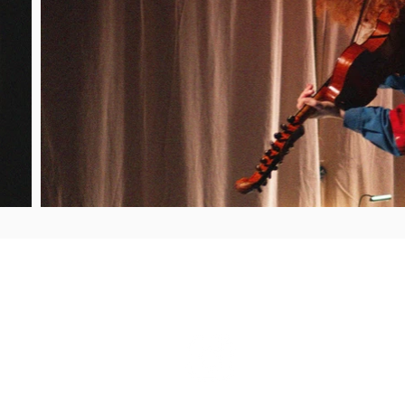
 Ambre Meritan
.fr
r