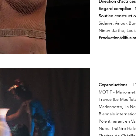
Direction d'actrices
Regard complice :
Soutien constructio
Sidaine, Anouk Bur
Ninon Barthe, Loui
Production/diffusion
Coproductions :
L
MOTIF - Marionnett
France (Le Mouffeta
Marionnette, La Ne
Biennale internatio
Pôle itinérant en V
Nues, Théâtre Halle
Théâtre de Châtillo