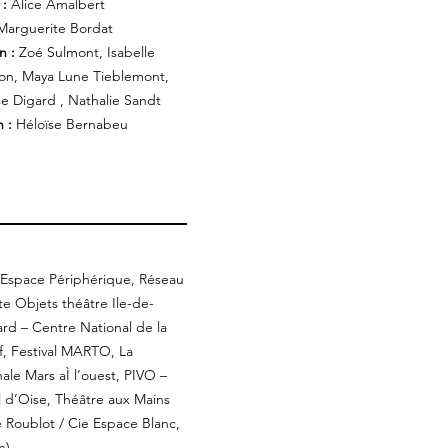
 :
Alice Amalbert
Marguerite Bordat
n :
Zoé Sulmont, Isabelle
on, Maya Lune Tieblemont,
se Digard , Nathalie Sandt
 :
Héloïse Bernabeu
’Espace Périphérique, Réseau
e Objets théâtre Ile-de-
rd – Centre National de la
f, Festival MARTO, La
nale Mars aÌ l’ouest, PIVO –
al d’Oise, Théâtre aux Mains
 Roublot / Cie Espace Blanc,
n)