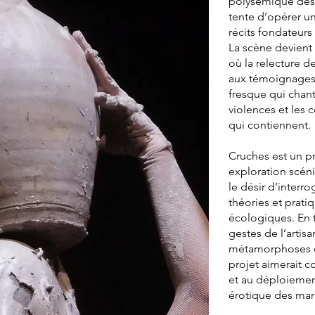
polysémique des
tente d’opérer u
récits fondateurs 
La scène devient
où la relecture 
aux témoignages 
fresque qui chant
violences et les 
qui contiennent.
Cruches est un p
exploration scén
le désir d’interro
théories et prati
écologiques. En tr
gestes de l’artisa
métamorphoses de 
projet aimerait co
et au déploiemen
érotique des mar