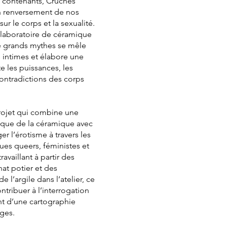
 contenants, Cruches
n renversement de nos
sur le corps et la sexualité.
 laboratoire de céramique
de grands mythes se mêle
intimes et élabore une
e les puissances, les
contradictions des corps
rojet qui combine une
ique de la céramique avec
ger l’érotisme à travers les
ques queers, féministes et
availlant à partir des
nat potier et des
l’argile dans l’atelier, ce
ntribuer à l’interrogation
t d’une cartographie
ges.