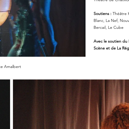
Soutiens :
Théâtre 
Blanc, La Nef, Nou
Bercail, Le Cube
Avec le soutien d
Scène et de La Rég
ice Amalbert