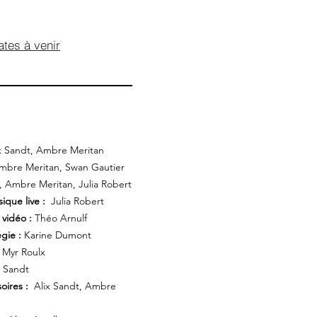
ates à venir
x Sandt, Ambre Meritan
mbre Meritan, Swan Gautier
 Ambre Meritan, Julia Robert
ique live :
Julia Robert
 vidéo :
Théo Arnulf
gie :
Karine Dumont
Myr Roulx
x Sandt
oires :
Alix Sandt, Ambre