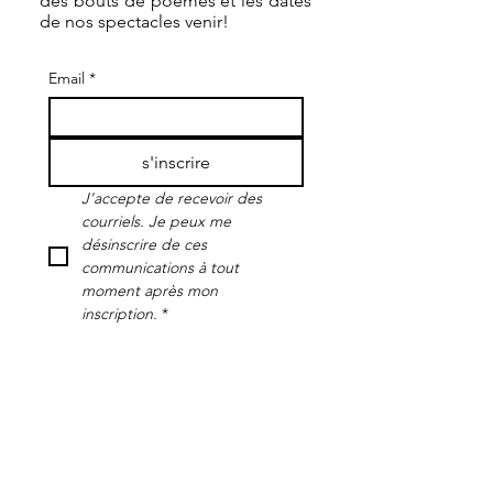
des bouts de poèmes et les dates
de nos spectacles venir!
Email
*
s'inscrire
J'accepte de recevoir des 
courriels. Je peux me 
désinscrire de ces 
communications à tout 
moment après mon 
inscription.
*
Formosae
co- direction artistique : Alix Sandt-Sulmont &
Ambre Meritan
alix@formosae.fr
/
ambre@formosae.fr