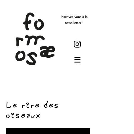
Inscrivez-vous à la
news letter !
Le rire des
oiseaux