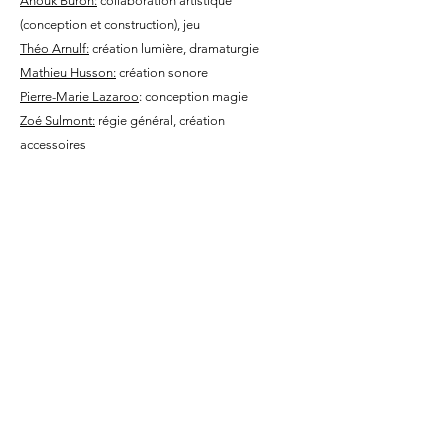
Anouk Buro
n:
collaboration artistique
(conception et construction), jeu
Théo Arnulf:
création lumière, dramaturgie
Mathieu Husson:
création sonore
Pierre-Marie Lazaroo
: conception magie
Zoé Sulmont:
régie général, création
accessoires
Partenaires
Projet soutenu par le ministère de la Culture
– Direction régionale des affaires culturelles
d'Île-de-France
Théâtre Halle Roublot
La Nef à Pantin
La Villette / Espace Périphérique
Théâtre aux Mains Nues
Festival Marto